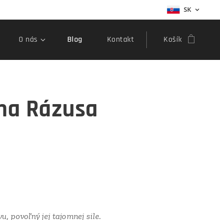
SK
O nás
Blog
Kontakt
Košík
na Rázusa
u, povoľný jej tajomnej sile.