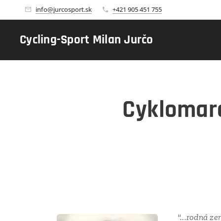
info@jurcosport.sk
+421 905 451 755
Cycling-Sport Milan Jurčo
Cyklomar
"...rodná ze