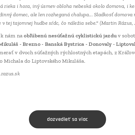
á rieka i hora, iný úsmev obloha nebeská okolo domova, i keď 
dinný domec, ale len rozheganá chalupa... Sladkosť domova ni
e v tej tajomnej hudbe sŕdc, čo náležia sebe."
(Martin Rázus,
a k nám na
obľúbenú nesúťažnú cyklistickú jazdu
v sobo
Mikuláš - Brezno - Banská Bystrica - Donovaly - Liptov
merať v dvoch súťažných rýchlostných etapách, z Kráľove
o Michala do Liptovského Mikuláša.
.razus.sk
dozvedieť sa viac