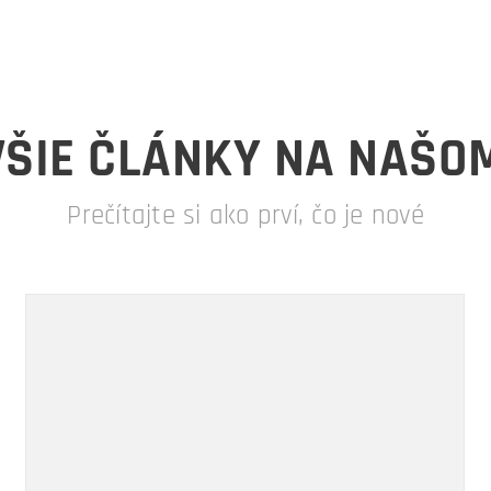
ŠIE ČLÁNKY NA NAŠO
Prečítajte si ako prví, čo je nové