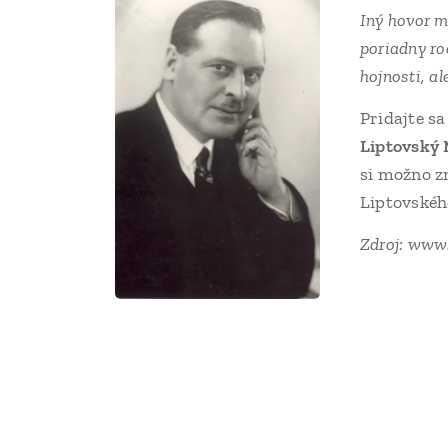
Iný hovor m
poriadny ro
hojnosti, al
Pridajte s
Liptovský 
si možno z
Liptovskéh
Zdroj: www