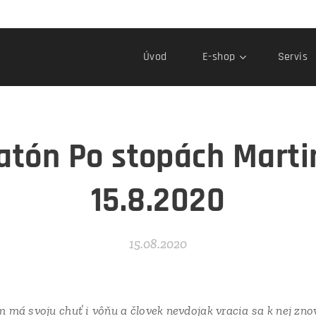
Úvod
E-shop
Servis
atón Po stopách Marti
15.8.2020
15.08.2020
m má svoju chuť i vôňu a človek nevdojak vracia sa k nej znov