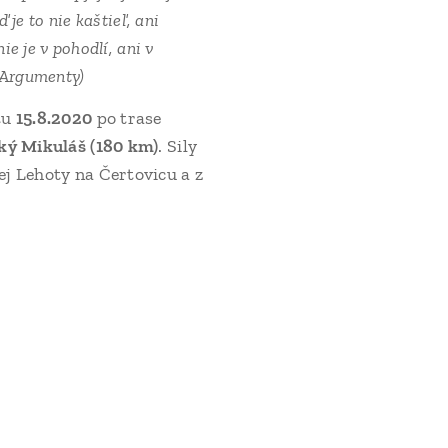
je to nie kaštieľ, ani
e je v pohodlí, ani v
 Argumenty)
tu
15.8.2020
po trase
ský Mikuláš (180 km)
. Sily
j Lehoty na Čertovicu a z