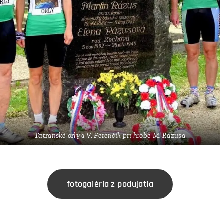
Tatranské orly a V. Ferenčík pri hrobe M. Rázusa
fotogaléria z podujatia