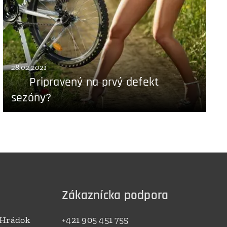
28.02.2021
☝️ Pripravený na prvý defekt
sezóny?
Zákaznícka podpora
 Hrádok
+421 905 451 755