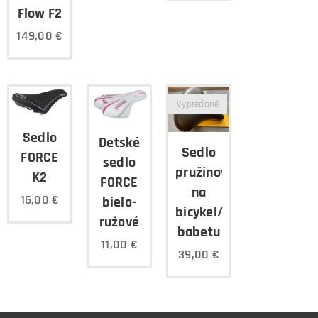
Flow F2
149,00
€
Vypredané
Sedlo
Detské
Sedlo
FORCE
sedlo
pružinové
K2
FORCE
na
16,00
€
bielo-
bicykel/
ružové
babetu
11,00
€
39,00
€