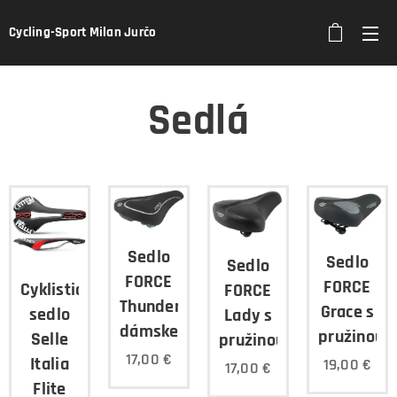
Cycling-Sport Milan Jurčo
Sedlá
Sedlo
Sedlo
Sedlo
FORCE
FORCE
Cyklistické
FORCE
Thunder
Grace s
sedlo
Lady s
dámske
pružinou
Selle
pružinou
17,00
€
Italia
19,00
€
17,00
€
Flite