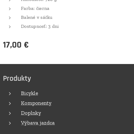
Farba: čierna
Balené v sáčku
Dostupnosť: 3 dni
17,00
€
Produkty
Bicykle
Komponenty
Doplnky
Výbava jazdca