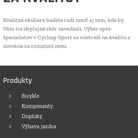
Kvalitné okuliare budete radi nosiť aj tam, kde by
Vám tie obyčajné skôr zavadzali. Výber opto-
špecialistov v Cycling-Sport sa sústredí na kvalitu a
inovácie za rozumnú cenu.
Produkty
Bicykle
Komponenty
Doplnky
Výbava jazdca