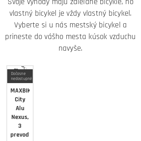
Svoje výhody majú zdieľané bicykle, no
vlastný bicykel je vždy vlastný bicykel.
Vyberte si u nás mestský bicykel a
prineste do vášho mesta kúsok vzduchu
navyše.
Dočasne
nedostupné
MAXBIKE
City
Alu
Nexus,
3
prevody