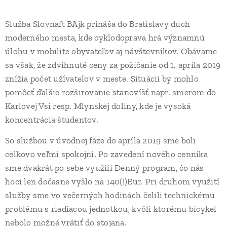
Služba Slovnaft BAjk prináša do Bratislavy duch
moderného mesta, kde cyklodoprava hrá významnú
úlohu v mobilite obyvateľov aj návštevníkov. Obávame
sa však, že zdvihnuté ceny za požičanie od 1. apríla 2019
znížia počet užívateľov v meste. Situácii by mohlo
pomôcť ďalšie rozširovanie stanovíšť napr. smerom do
Karlovej Vsi resp. Mlynskej doliny, kde je vysoká
koncentrácia študentov.
So službou v úvodnej fáze do apríla 2019 sme boli
celkovo veľmi spokojní. Po zavedení nového cenníka
sme dvakrát po sebe využili Denný program, čo nás
hoci len dočasne vyšlo na 140(!)Eur. Pri druhom využití
služby sme vo večerných hodinách čelili technickému
problému s riadiacou jednotkou, kvôli ktorému bicykel
nebolo možné vrátiť do stojana.