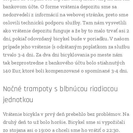
bankovom účte. O forme vrátenia depozitu sme sa
nedozvedeli z informácií na webovej stránke, preto sme
oslovili technickú podporu služby. Tam nám vysvetlili
ako vrátenie depozitu funguje a že by to malo trvať asi 2
dni, pokiaľ odovzdaný bicykel bude v poriadku. V našom
prípade jeho vrátenie (s odrátaným poplatkom za službu
trvalo 3-4 dni. Za dva dni bicyklovania po meste nám
tak bezprostredne z bankového účtu bolo stiahnutých
140 Eur, ktoré boli kompenzované o spomínané 3-4 dni.
Nočné trampoty s blbnúcou riadiacou
jednotkou
Vrátenie bicykla v prvý deň prebehlo bez problémov. Na
druhý deň to už bolo horšie. Bicykel sme si vypožičali
zo stojana asi o 19:00 a chceli sme ho vrátiť o 22:30.