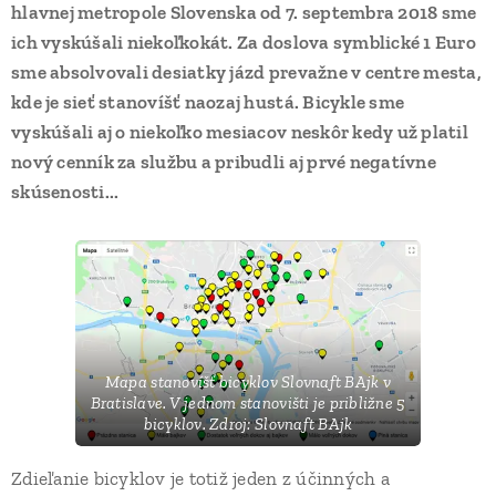
hlavnej metropole Slovenska od 7. septembra 2018 sme
ich vyskúšali niekoľkokát. Za doslova symblické 1 Euro
sme absolvovali desiatky jázd prevažne v centre mesta,
kde je sieť stanovíšť naozaj hustá. Bicykle sme
vyskúšali aj o niekoľko mesiacov neskôr kedy už platil
nový cenník za službu a pribudli aj prvé negatívne
skúsenosti...
Mapa stanovíšť bicyklov Slovnaft BAjk v
Bratislave. V jednom stanovišti je približne 5
bicyklov. Zdroj: Slovnaft BAjk
Zdieľanie bicyklov je totiž jeden z účinných a