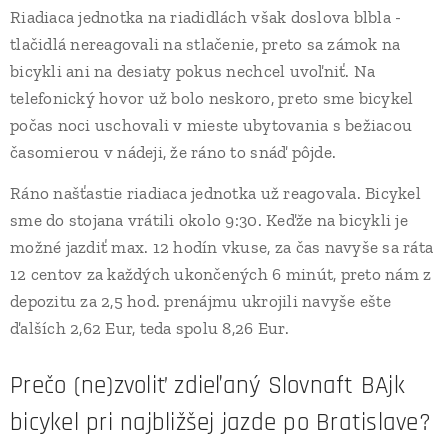
Riadiaca jednotka na riadidlách však doslova blbla -
tlačidlá nereagovali na stlačenie, preto sa zámok na
bicykli ani na desiaty pokus nechcel uvoľniť. Na
telefonický hovor už bolo neskoro, preto sme bicykel
počas noci uschovali v mieste ubytovania s bežiacou
časomierou v nádeji, že ráno to snáď pôjde.
Ráno našťastie riadiaca jednotka už reagovala. Bicykel
sme do stojana vrátili okolo 9:30. Keďže na bicykli je
možné jazdiť max. 12 hodín vkuse, za čas navyše sa ráta
12 centov za každých ukončených 6 minút, preto nám z
depozitu za 2,5 hod. prenájmu ukrojili navyše ešte
ďalších 2,62 Eur, teda spolu 8,26 Eur.
Prečo (ne)zvoliť zdieľaný Slovnaft BAjk
bicykel pri najbližšej jazde po Bratislave?