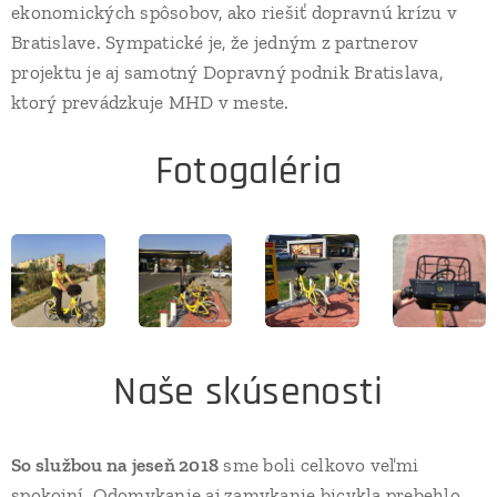
ekonomických spôsobov, ako riešiť dopravnú krízu v
Bratislave. Sympatické je, že jedným z partnerov
projektu je aj samotný Dopravný podnik Bratislava,
ktorý prevádzkuje MHD v meste.
Fotogaléria
Naše skúsenosti
So službou na jeseň 2018
sme boli celkovo veľmi
spokojní. Odomykanie aj zamykanie bicykla prebehlo