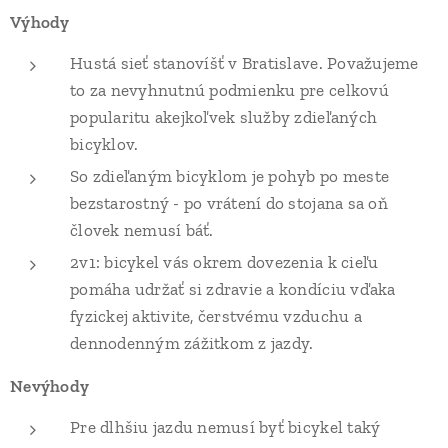
Výhody
Hustá sieť stanovíšť v Bratislave. Považujeme
to za nevyhnutnú podmienku pre celkovú
popularitu akejkoľvek služby zdieľaných
bicyklov.
So zdieľaným bicyklom je pohyb po meste
bezstarostný - po vrátení do stojana sa oň
človek nemusí báť.
2v1: bicykel vás okrem dovezenia k cieľu
pomáha udržať si zdravie a kondíciu vďaka
fyzickej aktivite, čerstvému vzduchu a
dennodenným zážitkom z jazdy.
Nevýhody
Pre dlhšiu jazdu nemusí byť bicykel taký