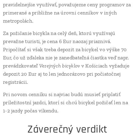
pravidelnejšie využívať, považujeme ceny programov za
primerané a približne na úrovni cenníkov v iných
metropolách.
Za požičanie bicykla na celý deň, ktorú využívajú
prevažne turisti, je cena 6 Eur naozaj priaznivá.
Pripočítať si však treba depozit za bicykel vo výške 70
Eur, čo už zďaleka nie je zanedbateľná čiastka veď napr.
prevádzkovateľ
Verejných bicyklov
v Košiciach vyžaduje
depozit 20 Eur aj to len jednorázovo pri počiatočnej
registrácii.
Pri novom cenníku si najviac budú musieť priplatiť
príležitostní jazdci, ktorí si chcú bicykel požičať len na
1-2 jazdy počas víkendu.
Záverečný verdikt