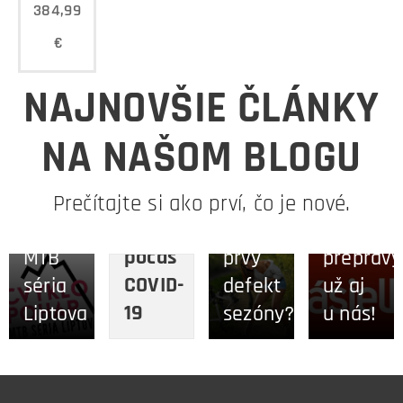
384,99
€
NAJNOVŠIE ČLÁNKY
16.12.2020
NA NAŠOM BLOGU
Zásielko
15.04.2023
28.02.2021
Cvyklo
☝️
–
10.12.2021
Režim
pohár
Pripravený
obľúben
Prečítajte si ako prví, čo je nové.
prevádzky
2023
na
spôsob
počas
MTB
prvý
prepravy
COVID-
séria
defekt
už aj
19
Liptova
sezóny?
u nás!