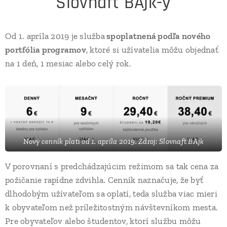
Slovnaft BAjk-y
Od 1. apríla 2019 je služba
spoplatnená podľa nového
portfólia programov
, ktoré si užívatelia môžu objednať
na 1 deň, 1 mesiac alebo celý rok.
Nový cenník platí od 1. apríla 2019. Zdroj: Slovnaft BAjk
V porovnaní s predchádzajúcim režimom sa tak cena za
požičanie rapídne zdvihla. Cenník naznačuje, že byť
dlhodobým užívateľom sa oplatí, teda služba viac mieri
k obyvateľom než príležitostným návštevníkom mesta.
Pre obyvateľov alebo študentov, ktorí službu môžu