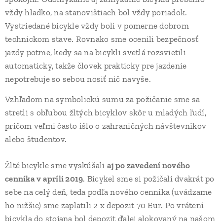
vždy hladko, na stanovištiach bol vždy poriadok.
Vystriedané bicykle vždy boli v pomerne dobrom
technickom stave. Rovnako sme ocenili bezpečnosť
jazdy potme, kedy sa na bicykli svetlá rozsvietili
automaticky, takže človek prakticky pre jazdenie
nepotrebuje so sebou nosiť nič navyše.
Vzhľadom na symbolickú sumu za požičanie sme sa
stretli s obľubou žltých bicyklov skôr u mladých ľudí,
pričom veľmi často išlo o zahraničných návštevníkov
alebo študentov.
Žlté bicykle sme vyskúšali
aj po zavedení nového
cenníka v apríli 2019
. Bicykel sme si požičali dvakrát po
sebe na celý deň, teda podľa nového cenníka (uvádzame
ho nižšie) sme zaplatili 2 x depozit 70 Eur. Po vrátení
bicykla do stojana bol depozit ďalej alokovaný na našom