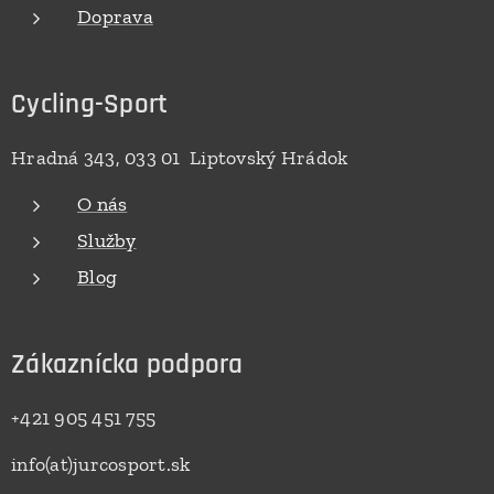
Doprava
Cycling-Sport
Hradná 343, 033 01 Liptovský Hrádok
O nás
Služby
Blog
Zákaznícka podpora
+421 905 451 755
info(at)jurcosport.sk