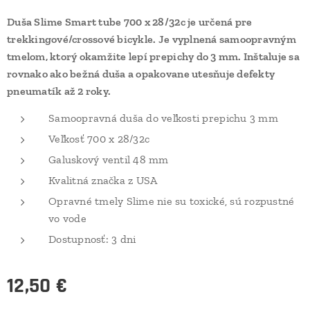
Duša Slime Smart tube 700 x 28/32c je určená pre
trekkingové/crossové bicykle. J
e vyplnená samoopravným
tmelom, ktorý okamžite lepí prepichy do 3 mm. Inštaluje sa
rovnako ako bežná duša a opakovane utesňuje defekty
pneumatík až 2 roky.
Samoopravná duša do veľkosti prepichu 3 mm
Veľkosť 700 x 28/32c
Galuskový ventil 48 mm
Kvalitná značka z USA
Opravné tmely Slime nie su toxické, sú rozpustné
vo vode
Dostupnosť: 3 dni
12,50
€