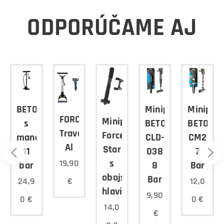
ODPORÚČAME AJ
BETO
Minipumpa
Minipu
FORCE
Minipumpa
s
BETO
BETO
ng
Travel
Force
manometrom
CLD-
CM2
Al
Star
11
038
7
s
19,90
bar
8
Bar
obojstrannou
Bar
€
24,9
12,0
hlavicou
9,90
0
€
0
€
14,0
€