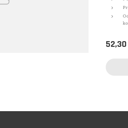
Pr
O
ko
52,30