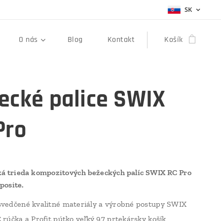
SK
O nás
Blog
Kontakt
Košík
ecké palice SWIX
Pro
á trieda kompozitových bežeckých palíc SWIX RC Pro
posite.
vedčené kvalitné materiály a výrobné postupy SWIX
 rúčka a Profit pútko veľký 97 prtekársky košík