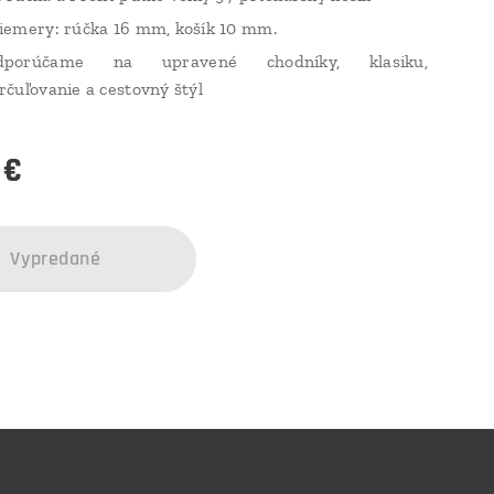
iemery: rúčka 16 mm, košík 10 mm.
dporúčame na upravené chodníky, klasiku,
rčuľovanie a cestovný štýl
€
Vypredané