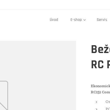
Úvod
E-shop
Servis
Bež
RC 
Ekonomick
RC151 Com
Os
PC