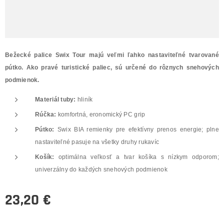
Bežecké palice Swix Tour majú veľmi ľahko nastaviteľné tvarované
pútko. Ako pravé turistické paliec, sú určené do rôznych snehových
podmienok.
Materiál tuby:
hliník
Rúčka:
komfortná, eronomický PC grip
Pútko:
Swix BIA remienky pre efektívny prenos energie; plne
nastaviteľné pasuje na všetky druhy rukavíc
Košík:
optimálna veľkosť a tvar košíka s nízkym odporom;
univerzálny do každých snehových podmienok
23,20
€