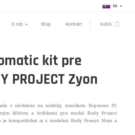
SK
O nás
Blog
Kontakt
Košík
omatic kit pre
Y PROJECT Zyon
ada s návlekmi na nožičky, nosníkom Ergonose IV,
čným kľúčom a šróbkami pre model Rudy Project
a je kompatibilná aj s modelmi Rudy Proejct Noyz a