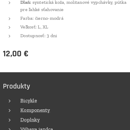
Dlaň:
syntetická koža, molitanové vypchávky, pútka
pre ľahké sťahovanie
Farba: čierno-modrá
Veľkosť: L, XL
Dostupnosť: 3 dni
12,00
€
Produkty
Bicykle
Komponenty
Doplnky
Výbava jazdca