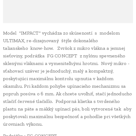
Model "IMPACT" vychádza zo skúseností s modelom
ULTIMAX, re-dizajnovaný štýle dokonalého
talianskeho know-how. Zvršok z mikro vlákna a jemnej
sieťoviny, podrážka FG CONCEPT z nylónu spevneného
sklenými vláknami a vymeniteľnými hrotmi. Nový mikro -
sťahovací uzáver je jednoduchý, malý a kompaktný,
poskytujúci maximálnu kontrolu upnutia v každom
okamihu. Pri každom pohybe upínacieho mechanizmu sa
popruh posúva o 6 mm. Ak chcete uvoľniť, stačí jednoducho
stlačiť červené tlačidlo. Podporná klietka s tvrdeného
plastu na päte a mäkký upínací pás, boli vytvorené tak aby
poskytovali maximálnu bezpečnosť a pohodlie pri všetkých
úrovniach výkonu.
Podrážka : FG CONCEPT