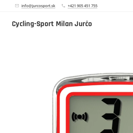
info@jurcosport.sk
+421 905 451 755
Cycling-Sport Milan Jurčo