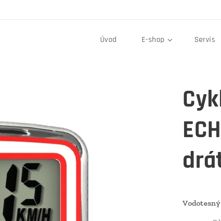
Úvod
E-shop
Servis
Cyk
ECH
drá
Vodotesný 