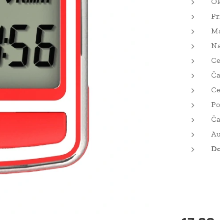
Ok
Pr
Ma
Na
Ce
Ča
Ce
Po
Ča
Au
Do