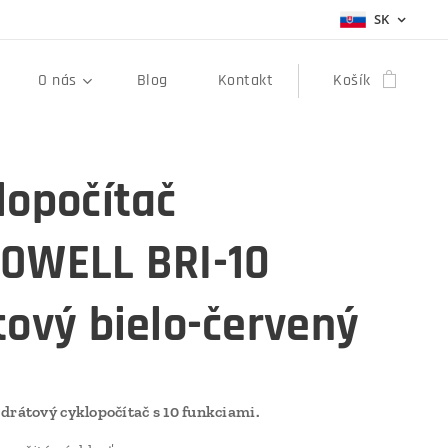
SK
O nás
Blog
Kontakt
Košík
lopočítač
OWELL BRI-10
tový bielo-červený
drátový cyklopočítač s 10 funkciami.