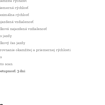
amžitá rýchlosť
iemerná rýchlosť
ximálna rýchlosť
jazdená vzdialenosť
lková najazdená vzdialenosť
s jazdy
lkový čas jazdy
rovnanie okamžitej a priemernej rýchlosti
s
to scan
stupnosť: 3 dni