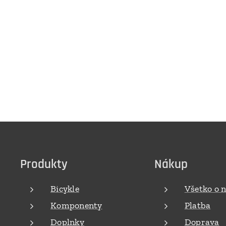
Produkty
Nákup
Bicykle
Všetko o 
Komponenty
Platba
Doplnky
Doprava