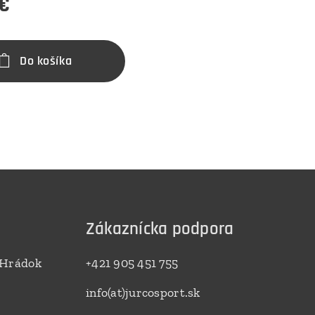
€
Do košíka
Zákaznícka podpora
 Hrádok
+421 905 451 755
info(at)jurcosport.sk