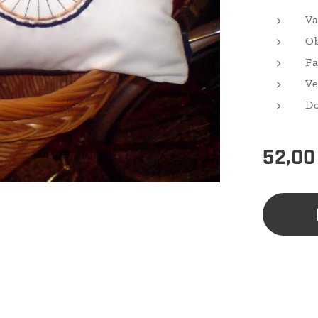
Va
Ob
Fa
Ve
Do
52,00