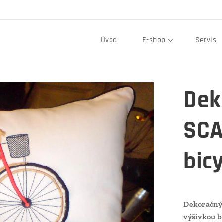
Úvod
E-shop
Servis
Dek
SCA
bic
Dekoračný 
výšivkou bi