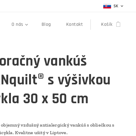
SK
O nás
Blog
Kontakt
Košík
oračný vankúš
Nquilt® s výšivkou
ykla 30 x 50 cm
objemný vzdušný antialergický vankúš s obliečkou s
cykla. Kvalitne ušitý v Liptove.