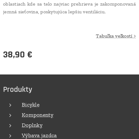
oblastiach kde sa telo najviac prehrieva je zakomponovaná
jemná sieťovina, poskytujúca lepšiu ventiláciu.
Tabuľka veľkostí >
38,90
€
Produkty
Bicykle
Komponenty
Doplnky
Výbava jazdca