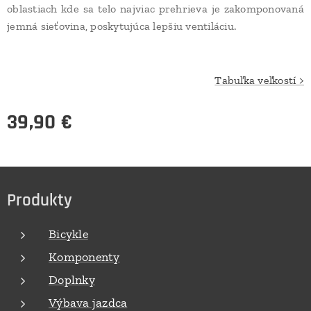
oblastiach kde sa telo najviac prehrieva je zakomponovaná
jemná sieťovina, poskytujúca lepšiu ventiláciu.
Tabuľka veľkostí >
39,90
€
Produkty
Bicykle
Komponenty
Doplnky
Výbava jazdca