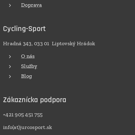
Doprava
Cycling-Sport
Hradná 343, 033 01 Liptovský Hrádok
O nás
Služby
Blog
Zákaznícka podpora
+421 905 451 755
info(at)jurcosport.sk