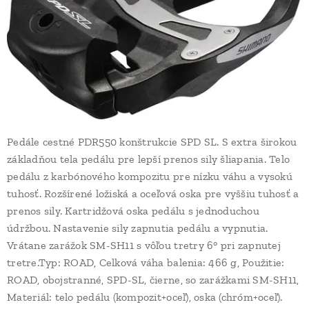
Pedále cestné PDR550 konštrukcie SPD SL. S extra širokou
základňou tela pedálu pre lepší prenos sily šliapania. Telo
pedálu z karbónového kompozitu pre nízku váhu a vysokú
tuhosť. Rozšírené ložiská a oceľová oska pre vyššiu tuhosť a
prenos sily. Kartridžová oska pedálu s jednoduchou
údržbou. Nastavenie sily zapnutia pedálu a vypnutia.
Vrátane zarážok SM-SH11 s vôľou tretry 6° pri zapnutej
tretre.Typ: ROAD, Celková váha balenia: 466 g, Použitie:
ROAD, obojstranné, SPD-SL, čierne, so zarážkami SM-SH11,
Materiál: telo pedálu (kompozit+oceľ), oska (chróm+oceľ).