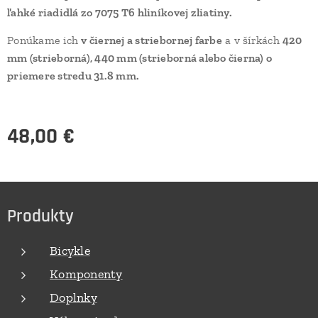
ľahké riadidlá zo 7075 T6 hliníkovej zliatiny.
Ponúkame ich
v čiernej a striebornej farbe
a v šírkách
420
mm (strieborná), 440 mm (strieborná alebo čierna) o
priemere stredu 31.8 mm.
48,00
€
Produkty
Bicykle
Komponenty
Doplnky