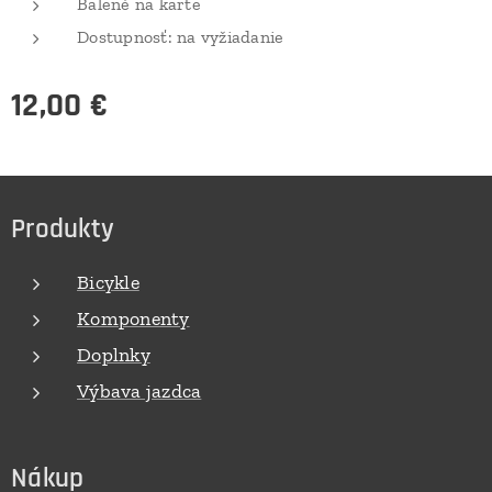
Balené na karte
Dostupnosť: na vyžiadanie
12,00
€
Produkty
Bicykle
Komponenty
Doplnky
Výbava jazdca
Nákup