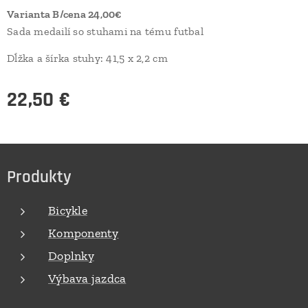
Varianta B/cena 24,00€
Sada medailí so stuhami na tému futbal
Dĺžka a šírka stuhy: 41,5 x 2,2 cm
22,50
€
Produkty
Bicykle
Komponenty
Doplnky
Výbava jazdca