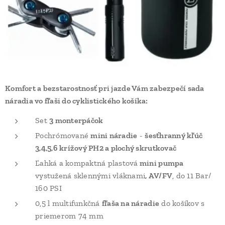
Komfort a bezstarostnosť pri jazde Vám zabezpečí sada
náradia vo fľaši do cyklistického košíka:
Set
3 monterpáčok
Pochrómované
mini náradie
-
šesťhranný kľúč
3,4,5,6 krížový PH2 a plochý skrutkovač
Ľahká a kompaktná plastová
mini pumpa
vystužená sklennými vláknami
, AV/FV
, do 11 Bar/
160 PSI
0,5 l multifunkčná
fľaša na náradie
do košíkov s
priemerom 74 mm