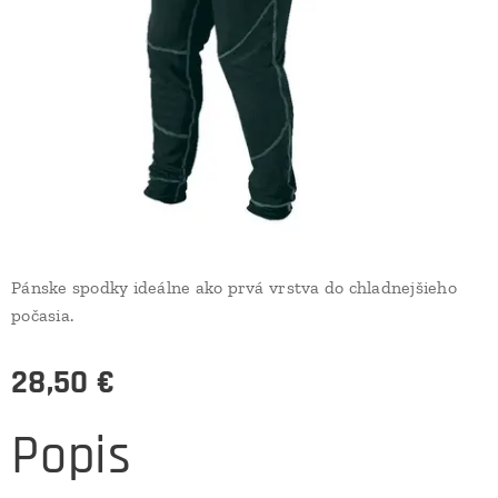
Pánske spodky ideálne ako prvá vrstva do chladnejšieho
počasia.
28,50
€
Popis