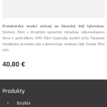
Pretekársky model určený na klasický štýl lyžovánia.
Systém Pilot s dvojitým upnutím vyžaduje odpovedajúcu
obuv s podrážkou SNS Pilot (topánky model 901). Viazanie
vynikajíco prenáša silu a kontroluje vedenie lyží. Guma Flex
100.
40,80
€
Produkty
Bicykle