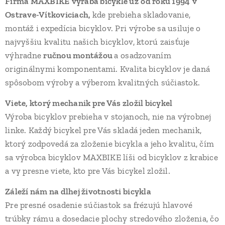
Firma MAXBIKE
vyrába bicykle už
od roku 1994
v
Ostrave-Vítkoviciach,
kde prebieha skladovanie,
montáž i expedícia bicyklov. Pri výrobe sa usiluje o
najvyššiu kvalitu našich bicyklov, ktorú zaisťuje
výhradne
ručnou montážou
a osadzovaním
originálnymi komponentami. Kvalita bicyklov je daná
spôsobom výroby a výberom kvalitných súčiastok.
Viete, ktorý mechanik pre Vás zložil bicykel
Výroba bicyklov prebieha v stojanoch, nie na výrobnej
linke. Každý bicykel pre Vás skladá jeden mechanik,
ktorý zodpovedá za zloženie bicykla a jeho kvalitu, čím
sa výrobca bicyklov MAXBIKE líši od bicyklov z krabice
a vy presne viete, kto pre Vás bicykel zložil.
Záleží nám na dlhej životnosti bicykla
Pre presné osadenie súčiastok sa frézujú hlavové
trúbky rámu a dosedacie plochy stredového zloženia, čo