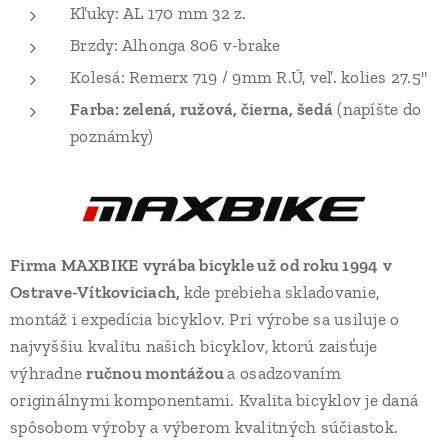
Kľuky: AL 170 mm 32 z.
Brzdy: Alhonga 806 v-brake
Kolesá: Remerx 719 / 9mm R.Ú, veľ. kolies 27.5"
Farba: zelená, ružová, čierna, šedá
(napíšte do
poznámky)
Firma MAXBIKE
vyrába bicykle už
od roku 1994
v
Ostrave-Vítkoviciach,
kde prebieha skladovanie,
montáž i expedícia bicyklov. Pri výrobe sa usiluje o
najvyššiu kvalitu našich bicyklov, ktorú zaisťuje
výhradne
ručnou montážou
a osadzovaním
originálnymi komponentami. Kvalita bicyklov je daná
spôsobom výroby a výberom kvalitných súčiastok.