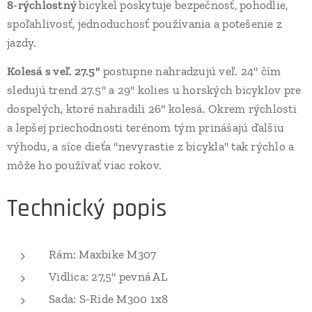
8-rýchlostný
bicykel poskytuje bezpečnosť, pohodlie,
spoľahlivosť, jednoduchosť používania a potešenie z
jazdy.
Kolesá s veľ. 27.5"
postupne nahradzujú veľ. 24" čím
sledujú trend 27.5" a 29" kolies u horských bicyklov pre
dospelých, ktoré nahradili 26" kolesá. Okrem rýchlosti
a lepšej priechodnosti terénom tým prinášajú ďalšiu
výhodu, a síce dieťa "nevyrastie z bicykla" tak rýchlo a
môže ho používať viac rokov.
Technický popis
Rám: Maxbike M307
Vidlica: 27,5" pevná AL
Sada: S-Ride M300 1x8