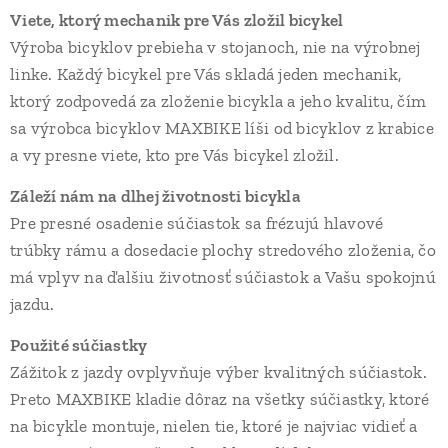
Viete, ktorý mechanik pre Vás zložil bicykel
Výroba bicyklov prebieha v stojanoch, nie na výrobnej
linke. Každý bicykel pre Vás skladá jeden mechanik,
ktorý zodpovedá za zloženie bicykla a jeho kvalitu, čím
sa výrobca bicyklov MAXBIKE líši od bicyklov z krabice
a vy presne viete, kto pre Vás bicykel zložil.
Záleží nám na dlhej životnosti bicykla
Pre presné osadenie súčiastok sa frézujú hlavové
trúbky rámu a dosedacie plochy stredového zloženia, čo
má vplyv na ďalšiu životnosť súčiastok a Vašu spokojnú
jazdu.
Použité súčiastky
Zážitok z jazdy ovplyvňuje výber kvalitných súčiastok.
Preto MAXBIKE kladie dôraz na všetky súčiastky, ktoré
na bicykle montuje, nielen tie, ktoré je najviac vidieť a