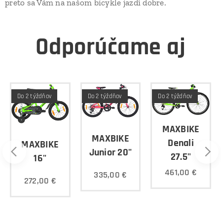
preto sa Vám na našom bicykle jazdí dobre.
Odporúčame aj
Do 2 týždňov
Do 2 týždňov
Do 2 týždňov
MAXBIKE
MAXBIKE
Denali
MAXBIKE
Junior 20"
27.5"
16"
461,00
€
335,00
€
272,00
€