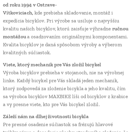
od roku 1994
v Ostrave-
Vítkoviciach,
kde prebieha skladovanie, montáž i
expedícia bicyklov. Pri výrobe sa usiluje o najvyššiu
kvalitu našich bicyklov, ktorú zaisťuje výhradne
ručnou
montážou
a osadzovaním originálnymi komponentami.
Kvalita bicyklov je daná spôsobom výroby a výberom
kvalitných súčiastok.
Viete, ktorý mechanik pre Vás zložil bicykel
Výroba bicyklov prebieha v stojanoch, nie na výrobnej
linke. Každý bicykel pre Vás skladá jeden mechanik,
ktorý zodpovedá za zloženie bicykla a jeho kvalitu, čím
sa výrobca bicyklov MAXBIKE líši od bicyklov z krabice
a vy presne viete, kto pre Vás bicykel zložil.
Záleží nám na dlhej životnosti bicykla
Pre presné osadenie súčiastok sa frézujú hlavové