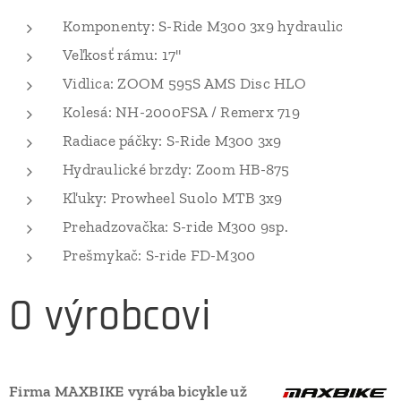
Komponenty: S-Ride M300 3x9 hydraulic
Veľkosť rámu: 17"
Vidlica: ZOOM 595S AMS Disc HLO
Kolesá: NH-2000FSA / Remerx 719
Radiace páčky: S-Ride M300 3x9
Hydraulické brzdy: Zoom HB-875
Kľuky: Prowheel Suolo MTB 3x9
Prehadzovačka: S-ride M300 9sp.
Prešmykač: S-ride FD-M300
O výrobcovi
Firma MAXBIKE
vyrába bicykle už