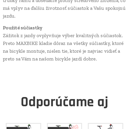
trúbky rámu a dosedacie plochy stredového zloženia, čo
má vplyv na ďalšiu životnosť súčiastok a Vašu spokojnú
jazdu.
Použité súčiastky
Zážitok z jazdy ovplyvňuje výber kvalitných súčiastok.
Preto MAXBIKE kladie dôraz na všetky súčiastky, ktoré
na bicykle montuje, nielen tie, ktoré je najviac vidieť a
preto sa Vám na našom bicykle jazdí dobre.
Odporúčame aj