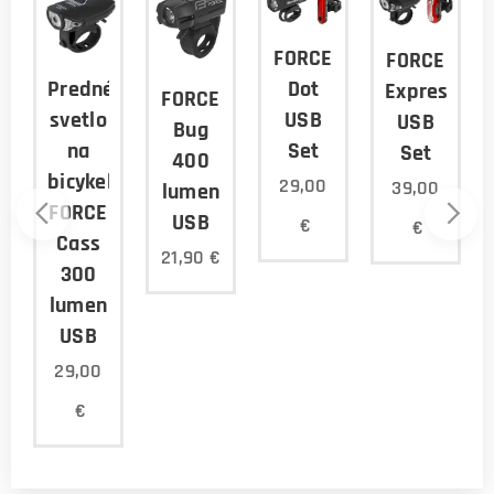
FORCE
FORCE
é
Predné
Dot
Express
FORCE
svetlo
USB
USB
Bug
na
Set
Set
400
bicykel
29,00
39,00
lumen
FORCE
USB
€
€
Cass
21,90
€
300
lumen
USB
29,00
€