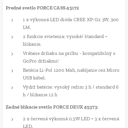
Predné svetlo FORCE CASS 45172
1 x výkonná LED dióda CREE XP-G2 3W, 300
LM.
2 funkcie svietenia: vysoké/ štandard +
blikanie.
Vrátane držiaku na prilbu - kompatibilný s
GoPro držiakmi!
Batéria Li-Pol 1200 Mah, nabíjanie cez Micro
USB kábel.
Výdrž batérie: vysoký režim 3 h / standard 6
h / blikanie 12 h
Zadné blikacie svetlo FORCE DEUX 45373:
2 x červená výkonná 0,5W LED + 3 x červená
LED.