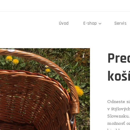
Úvod
E-shop
Servis
Pre
koš
Odneste si
v štýlovýc
Slovensku.
možnosť oz