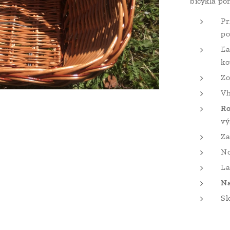
bicykla po
Pr
po
Ľa
ko
Zo
Vh
Ro
vý
Za
No
La
Na
Sl