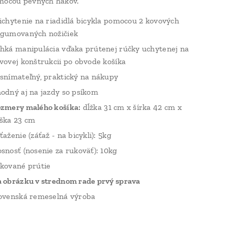
mocou pevných hákov.
ichytenie na riadidlá bicykla pomocou 2 kovových
gumovaných nožičiek
hká manipulácia vďaka prútenej rúčky uchytenej na
vovej konštrukcii po obvode košíka
snímateľný, praktický na nákupy
odný aj na jazdy so psíkom
zmery malého košíka:
dĺžka 31 cm x šírka 42 cm x
ška 23 cm
ťaženie (záťaž - na bicykli): 5kg
snosť (nosenie za rukoväť): 10kg
kované prútie
 obrázku v strednom rade prvý sprava
ovenská remeselná výroba