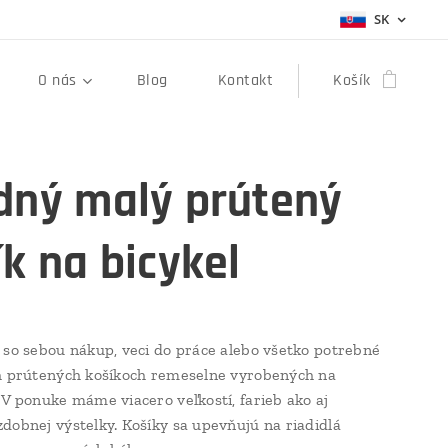
SK
O nás
Blog
Kontakt
Košík
dný malý prútený
ík na bicykel
 so sebou nákup, veci do práce alebo všetko potrebné
h prútených košíkoch remeselne vyrobených na
 V ponuke máme viacero veľkostí, farieb ako aj
dobnej výstelky. Košíky sa upevňujú na riadidlá