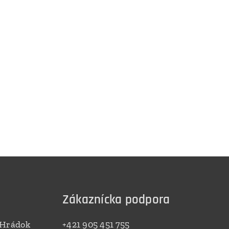
Zákaznícka podpora
 Hrádok
+421 905 451 755