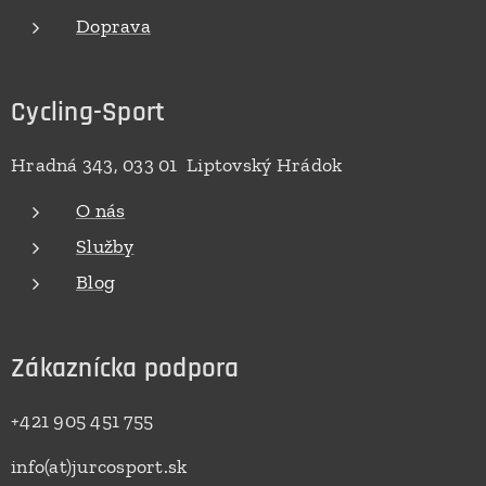
Doprava
Cycling-Sport
Hradná 343, 033 01 Liptovský Hrádok
O nás
Služby
Blog
Zákaznícka podpora
+421 905 451 755
info(at)jurcosport.sk