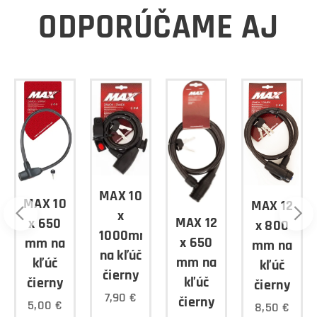
ODPORÚČAME AJ
MAX 10
MAX 10
MAX 12
x
MAX 12
x 650
x 800
1000mm
x 650
mm na
mm na
na kľúč
í
mm na
kľúč
kľúč
čierny
kľúč
čierny
čierny
7,90
€
čierny
5,00
€
8,50
€