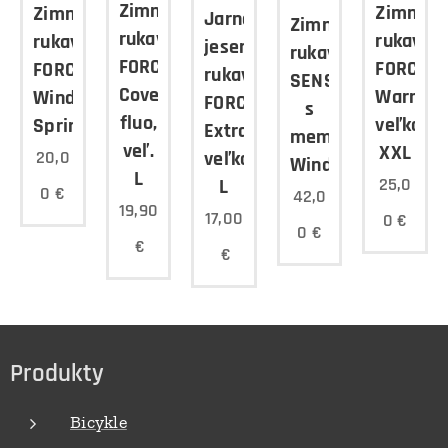
Zimné
Zimné
Zimné
Jarné/
Zimné
rukavice
rukavice
rukavice
jesenné
rukavice
FORCE
FORCE
FORCE
rukavice
SENSOR
Cover,
Warm,
Windster
FORCE
s
fluo,
veľkosť
Spring
Extra,
membránou
veľ.
XXL
veľkosť
20,0
Windstopper
L
25,0
L
0
€
42,0
19,90
17,00
0
€
0
€
€
€
Produkty
Bicykle