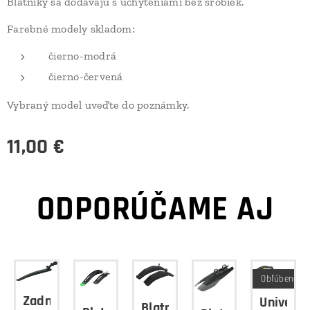
Blatníky sa dodávajú s uchyteniami bez šróbiek.
Farebné modely skladom:
čierno-modrá
čierno-červená
Vybraný model uveďte do poznámky.
11,00
€
ODPORÚČAME AJ
é
Obľúbené
Zadný
Univerzá
Blatníky