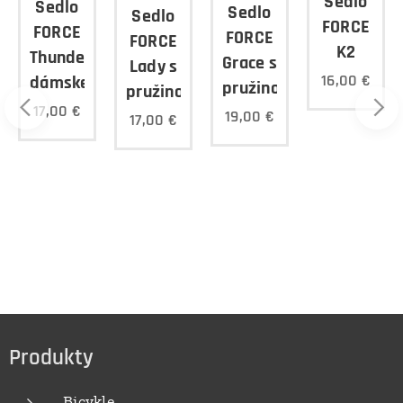
Sedlo
Sedlo
Sedlo
Sedlo
FORCE
FORCE
FORCE
ké
FORCE
K2
Thunder
Grace s
Lady s
16,00
€
dámske
pružinou
pružinou
17,00
€
19,00
€
17,00
€
Produkty
Bicykle