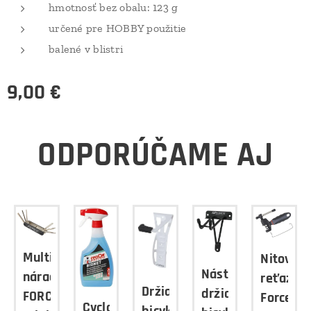
hmotnosť bez obalu: 123 g
určené pre HOBBY použitie
balené v blistri
9,00
€
ODPORÚČAME AJ
funkčné
Multifunkčné
Nitovač
Nástenný
ie
náradie
reťaze
Držiak
držiak
E
FORCE
Force
Cyclon
bicykla